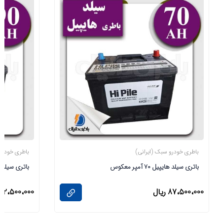
باطری خودرو سبک (ایرانی)
باطری خودرو 
باتری سیلد هایپیل 70 آمپر معکوس
باتری سیلد هایپی
87،500،000 ریال
112،500،000 ریال