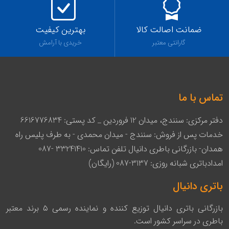
ضمانت اصالت کالا
بهترین کیفیت
گارانتی معتبر
خریدی با آرامش
تماس با ما
دفتر مرکزی: سنندج، میدان 12 فروردین _ کد پستی: 6616776834
خدمات پس از فروش: سنندج - میدان محمدی - به طرف پلیس راه
همدان- بازرگانی باطری دانیال تلفن تماس: 33241410 -087
امدادباتری شبانه روزی: 3137-087 (رایگان)
باتری دانیال
بازرگانی باتری دانیال توزیع کننده و نماینده رسمی ۵ برند معتبر
باطری در سراسر کشور است.