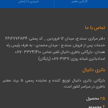
گارانتی معتبر
خریدی با آرامش
تماس با ما
دفتر مرکزی: سنندج، میدان 12 فروردین _ کد پستی: 6616776834
خدمات پس از فروش: سنندج - میدان محمدی - به طرف پلیس راه
همدان- بازرگانی باطری دانیال تلفن تماس: 33241410 -087
امدادباتری شبانه روزی: 3137-087 (رایگان)
باتری دانیال
بازرگانی باتری دانیال توزیع کننده و نماینده رسمی ۵ برند معتبر
باطری در سراسر کشور است.
25
محصول
4
مجموعه